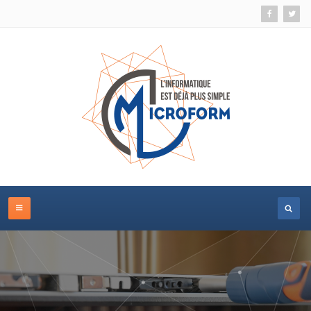
Un problème, une urgence, un changement
d'équipement ?
Nous mettons notre savoir faire et notre réactivité à